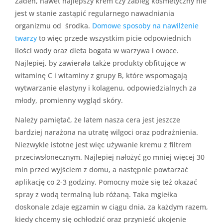
Żaden, nawet najlepszy krem czy zabieg kosmetyczny nie
jest w stanie zastąpić regularnego nawadniania
organizmu od środka.
Domowe sposoby na nawilżenie
twarzy
to więc przede wszystkim picie odpowiednich
ilości wody oraz dieta bogata w warzywa i owoce.
Najlepiej, by zawierała także produkty obfitujące w
witaminę C i witaminy z grupy B, które wspomagają
wytwarzanie elastyny i kolagenu, odpowiedzialnych za
młody, promienny wygląd skóry.
Należy pamiętać, że latem nasza cera jest jeszcze
bardziej narażona na utratę wilgoci oraz podrażnienia.
Niezwykle istotne jest więc używanie kremu z filtrem
przeciwsłonecznym. Najlepiej nałożyć go mniej więcej 30
min przed wyjściem z domu, a następnie powtarzać
aplikację co 2-3 godziny. Pomocny może się też okazać
spray z wodą termalną lub różaną. Taka mgiełka
doskonale zdaje egzamin w ciągu dnia, za każdym razem,
kiedy chcemy się ochłodzić oraz przynieść ukojenie