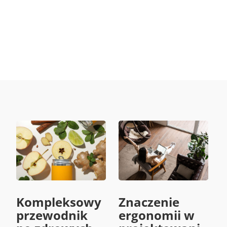
Sięgnij po szybką...
Kompleksowy
Znaczenie
przewodnik
ergonomii w