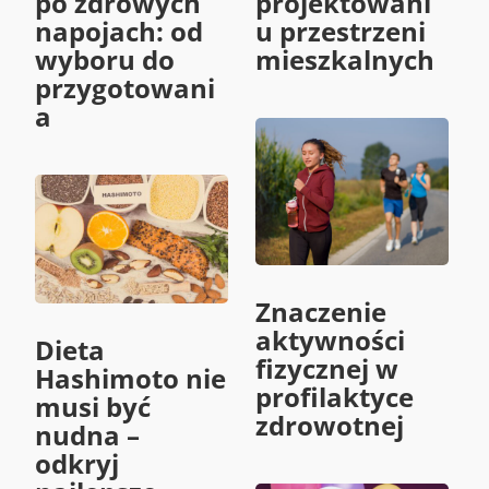
po zdrowych
projektowani
napojach: od
u przestrzeni
wyboru do
mieszkalnych
przygotowani
a
Znaczenie
aktywności
Dieta
fizycznej w
Hashimoto nie
profilaktyce
musi być
zdrowotnej
nudna –
odkryj