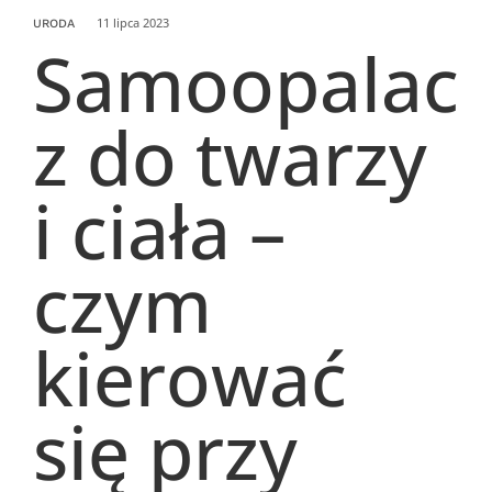
11 lipca 2023
URODA
Samoopalac
z do twarzy
i ciała –
czym
kierować
się przy