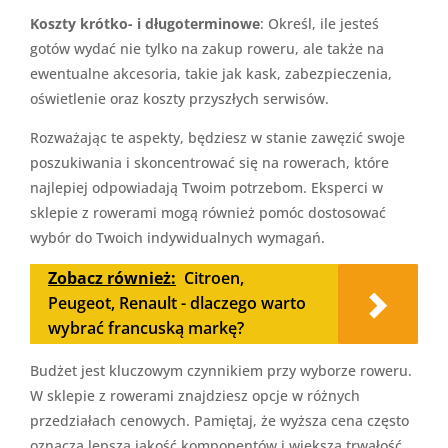
Koszty krótko- i długoterminowe
: Określ, ile jesteś
gotów wydać nie tylko na zakup roweru, ale także na
ewentualne akcesoria, takie jak kask, zabezpieczenia,
oświetlenie oraz koszty przyszłych serwisów.
Rozważając te aspekty, będziesz w stanie zawęzić swoje
poszukiwania i skoncentrować się na rowerach, które
najlepiej odpowiadają Twoim potrzebom. Eksperci w
sklepie z rowerami mogą również pomóc dostosować
wybór do Twoich indywidualnych wymagań.
Zobacz również:
Citroen,
Peugeot, Renault - dlaczego warto
wybrać francuską markę?
Budżet jest kluczowym czynnikiem przy wyborze roweru.
W sklepie z rowerami znajdziesz opcje w różnych
przedziałach cenowych. Pamiętaj, że wyższa cena często
oznacza lepszą jakość komponentów i większą trwałość