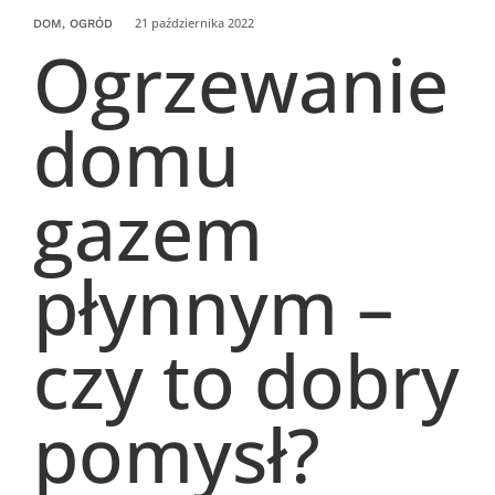
21 października 2022
DOM, OGRÓD
Ogrzewanie
domu
gazem
płynnym –
czy to dobry
pomysł?