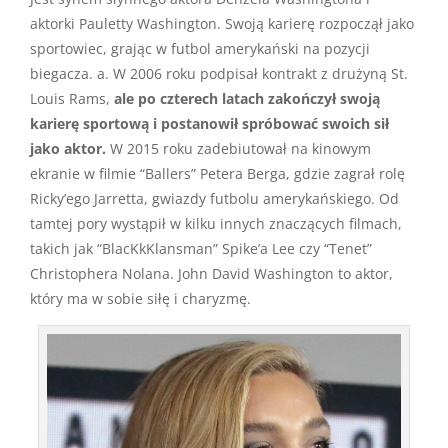
aktorki Pauletty Washington. Swoją karierę rozpoczął jako
sportowiec, grając w futbol amerykański na pozycji
biegacza. a. W 2006 roku podpisał kontrakt z drużyną St.
Louis Rams,
ale po czterech latach zakończył swoją
karierę sportową i postanowił spróbować swoich sił
jako aktor.
W 2015 roku zadebiutował na kinowym
ekranie w filmie “Ballers” Petera Berga, gdzie zagrał rolę
Ricky’ego Jarretta, gwiazdy futbolu amerykańskiego. Od
tamtej pory wystąpił w kilku innych znaczących filmach,
takich jak “BlacKkKlansman” Spike’a Lee czy “Tenet”
Christophera Nolana. John David Washington to aktor,
który ma w sobie siłę i charyzmę.