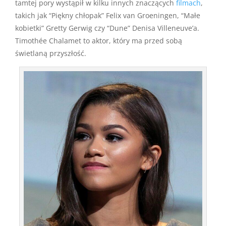
tamtej pory wystąpił w kilku innych znaczących
filmach
,
takich jak “Piękny chłopak” Felix van Groeningen, “Małe
kobietki” Gretty Gerwig czy “Dune” Denisa Villeneuve’a.
Timothée Chalamet to aktor, który ma przed sobą
świetlaną przyszłość.