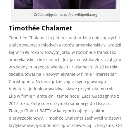
Źródło zdjęcia: https://pl.wikipedia.org
Timothée Chalamet
Timothée Chalamet to jeden z najbardziej obiecujących i
utalentowanych młodych aktorów amerykańskich. Urodził
się w 1995 roku w Nowym Jorku w rodzinie o francusko-
amerykańskich korzeniach. Już jako nastolatek zaczął grać
w szkolnych przedstawieniach i reklamach. W 2014 roku
zadebiutował na kinowym ekranie w filmie “Interstellar”
Christophera Nolana, gdzie zagrał syna głównego
bohatera. Jednak prawdziwą sławę przyniosła mu rola
Elio w filmie “Tamte dni, tamte noce” Luca Guadagnino z
2017 roku. Za tę rolę otrzymał nominację do Oscara,
Złotego Globu i BAFTY w kategorii najlepszy aktor
pierwszoplanowy. Timothée Chalamet zachwycił widzów i
krytyków swoją subtelnością, wrażliwością i charyzmą. Od