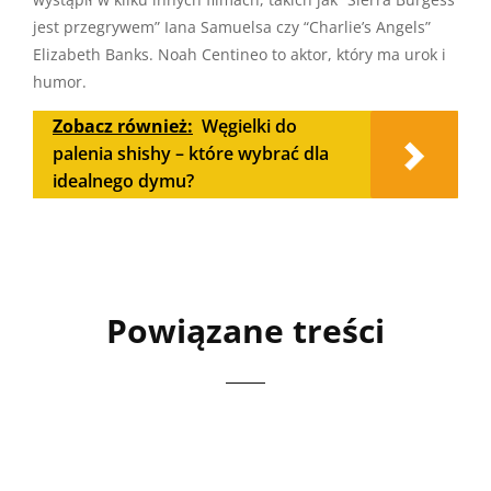
jest przegrywem” Iana Samuelsa czy “Charlie’s Angels”
Elizabeth Banks. Noah Centineo to aktor, który ma urok i
humor.
Zobacz również:
Węgielki do
palenia shishy – które wybrać dla
idealnego dymu?
Powiązane treści