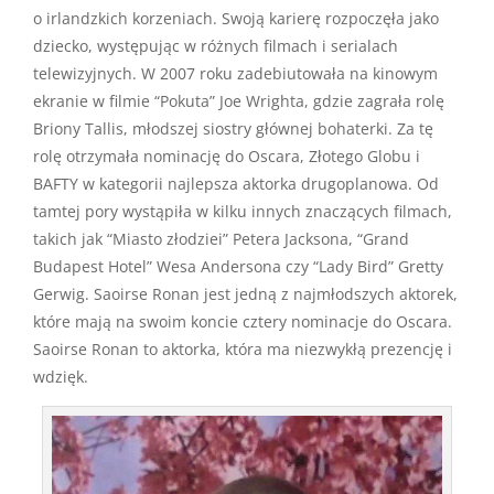
o irlandzkich korzeniach. Swoją karierę rozpoczęła jako
dziecko, występując w różnych filmach i serialach
telewizyjnych. W 2007 roku zadebiutowała na kinowym
ekranie w filmie “Pokuta” Joe Wrighta, gdzie zagrała rolę
Briony Tallis, młodszej siostry głównej bohaterki. Za tę
rolę otrzymała nominację do Oscara, Złotego Globu i
BAFTY w kategorii najlepsza aktorka drugoplanowa. Od
tamtej pory wystąpiła w kilku innych znaczących filmach,
takich jak “Miasto złodziei” Petera Jacksona, “Grand
Budapest Hotel” Wesa Andersona czy “Lady Bird” Gretty
Gerwig. Saoirse Ronan jest jedną z najmłodszych aktorek,
które mają na swoim koncie cztery nominacje do Oscara.
Saoirse Ronan to aktorka, która ma niezwykłą prezencję i
wdzięk.