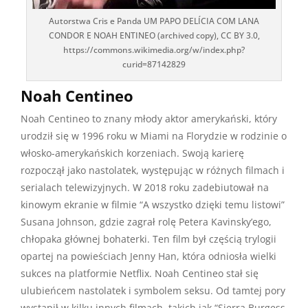
Autorstwa Cris e Panda UM PAPO DELÍCIA COM LANA
CONDOR E NOAH ENTINEO (archived copy), CC BY 3.0,
https://commons.wikimedia.org/w/index.php?
curid=87142829
Noah Centineo
Noah Centineo to znany młody aktor amerykański, który
urodził się w 1996 roku w Miami na Florydzie w rodzinie o
włosko-amerykańskich korzeniach. Swoją karierę
rozpoczął jako nastolatek, występując w różnych filmach i
serialach telewizyjnych. W 2018 roku zadebiutował na
kinowym ekranie w filmie “A wszystko dzięki temu listowi”
Susana Johnson, gdzie zagrał rolę Petera Kavinsky’ego,
chłopaka głównej bohaterki. Ten film był częścią trylogii
opartej na powieściach Jenny Han, która odniosła wielki
sukces na platformie Netflix. Noah Centineo stał się
ulubieńcem nastolatek i symbolem seksu. Od tamtej pory
wystąpił w kilku innych filmach, takich jak “Sierra Burgess