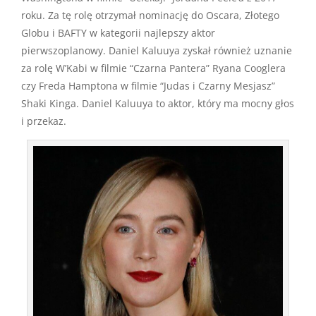
roku. Za tę rolę otrzymał nominację do Oscara, Złotego
Globu i BAFTY w kategorii najlepszy aktor
pierwszoplanowy. Daniel Kaluuya zyskał również uznanie
za rolę W’Kabi w filmie “Czarna Pantera” Ryana Cooglera
czy Freda Hamptona w filmie “Judas i Czarny Mesjasz”
Shaki Kinga. Daniel Kaluuya to aktor, który ma mocny głos
i przekaz.