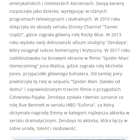
amerykańskich i niemieckich korzeniach. Swoją karierę
rozpoczęła jako dziecko, występując w różnych
programach telewizyjnych i teatralnych. W 2010 roku
dołączyła do obsady serialu Disney Channel “Taniec
rządzi”, gdzie zagrała główną rolę Rocky Blue. W 2013
roku wydała swój debiutancki album studyjny “Zendaya”,
który osiągnął sukces komercyjny i krytyczny. W 2017 roku
zadebiutowała na kinowym ekranie w filmie “Spider-Man:
Homecoming” Jona Wattsa, gdzie zagrała rolę Michelle
Jones, przyjaciółki głównego bohatera. Od tamtej pory
powtórzyła tę rolę w sequelu “Spider-Man: Daleko od
domu” i zapowiedzianym trzecim filmie o przygodach
Człowieka-Pająka. Zendaya zyskała również uznanie za
rolę Rue Bennett w serialu HBO “Euforia”, za którą
otrzymała nagrodę Emmy w kategorii najlepsza aktorka w
serialu dramatycznym. Zendaya to aktorka, która łączy w
sobie urodę, talent i osobowość.