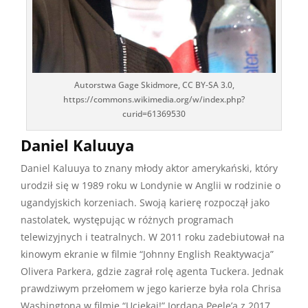
Autorstwa Gage Skidmore, CC BY-SA 3.0,
https://commons.wikimedia.org/w/index.php?
curid=61369530
Daniel Kaluuya
Daniel Kaluuya to znany młody aktor amerykański, który
urodził się w 1989 roku w Londynie w Anglii w rodzinie o
ugandyjskich korzeniach. Swoją karierę rozpoczął jako
nastolatek, występując w różnych programach
telewizyjnych i teatralnych. W 2011 roku zadebiutował na
kinowym ekranie w filmie “Johnny English Reaktywacja”
Olivera Parkera, gdzie zagrał rolę agenta Tuckera. Jednak
prawdziwym przełomem w jego karierze była rola Chrisa
Washingtona w filmie “Uciekaj!” Jordana Peele’a z 2017