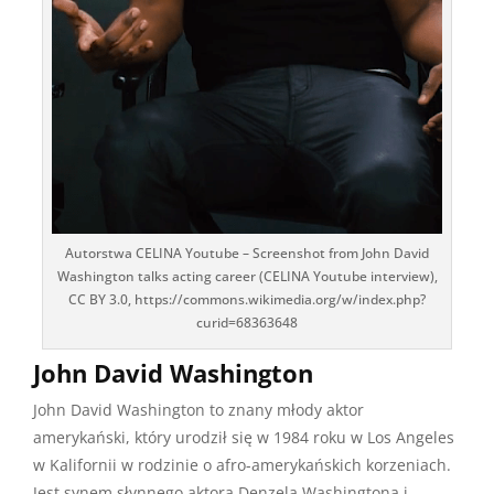
Autorstwa CELINA Youtube – Screenshot from John David
Washington talks acting career (CELINA Youtube interview),
CC BY 3.0, https://commons.wikimedia.org/w/index.php?
curid=68363648
John David Washington
John David Washington to znany młody aktor
amerykański, który urodził się w 1984 roku w Los Angeles
w Kalifornii w rodzinie o afro-amerykańskich korzeniach.
Jest synem słynnego aktora Denzela Washingtona i