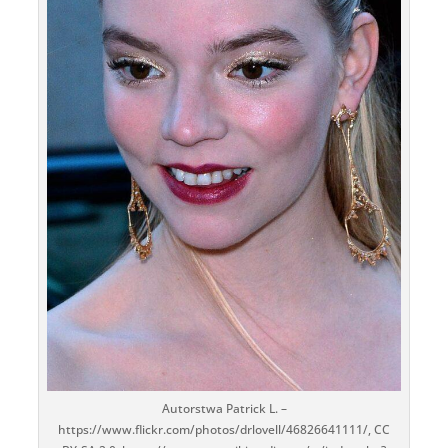
Autorstwa Patrick L. –
https://www.flickr.com/photos/drlovell/46826641111/, CC