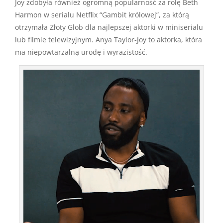
Joy zdobyła również ogromną popularność za rolę Beth
Harmon w serialu Netflix “Gambit królowej”, za którą
otrzymała Złoty Glob dla najlepszej aktorki w miniserialu
lub filmie telewizyjnym. Anya Taylor-Joy to aktorka, która
ma niepowtarzalną urodę i wyrazistość.