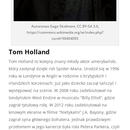
Autorstwa Gage Skidmore, CC BY-SA 3.0,
https://commons.wikimedia.org/w/index.php?
curid=50404093
Tom Holland
Tom Holland to kolejny znany młody aktor amerykański,
który zasłynął dzięki roli Spider-Mana. Urodził się w 1996
roku w Londynie w Anglii w rodzinie o brytyjskich i
irlandzkich korzeniach. Już jako dziecko zaczął tańczyć i
występować na scenie. W 2008 roku zadebiutował na
londyńskim West Endzie w musicalu “Billy Elliot”, gdzie
zagrał tytułową rolę. W 2012 roku zadebiutował na
kinowym ekranie w filmie “Nietykalni” J.A. Bayony, gdzie
zagrał syna głównego bohatera. Jednak prawdziwym
przełomem w jego karierze była rola Petera Parkera, czyli