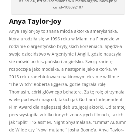
BY-SA 2.0, https://commons.wikimedia.org/w/index.php?
curid=108692107
Anya Taylor-Joy
Anya Taylor-Joy to znana młoda aktorka amerykańska,
która urodziła się w 1996 roku w Miami na Florydzie w
rodzinie o argentyńsko-brytyjskich korzeniach. Spędziła
swoje dzieciństwo w Argentynie i Anglii, gdzie nauczyła
się mówić po hiszpańsku i angielsku. Swoją karierę
rozpoczęła jako modelka, a następnie jako aktorka. W
2015 roku zadebiutowała na kinowym ekranie w filmie
“The Witch” Roberta Eggersa, gdzie zagrała rolę
Thomasin, córki głównego bohatera. Za tę rolę otrzymała
wiele pochwał i nagród, takich jak Gotham Independent
Film Award dla najlepszej debiutującej aktorki. Od tamtej
pory wystąpiła w kilku innych znaczących filmach, takich
jak “Split” i “Glass” M. Night Shyamalana, “Emma” Autumn
de Wilde czy “Nowi mutanci” Josha Boone’a. Anya Taylor-