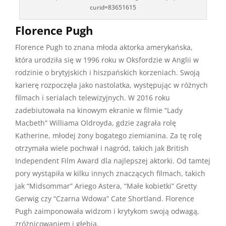
curid=83651615
Florence Pugh
Florence Pugh to znana młoda aktorka amerykańska,
która urodziła się w 1996 roku w Oksfordzie w Anglii w
rodzinie o brytyjskich i hiszpańskich korzeniach. Swoją
karierę rozpoczęła jako nastolatka, występując w różnych
filmach i serialach telewizyjnych. W 2016 roku
zadebiutowała na kinowym ekranie w filmie “Lady
Macbeth” Williama Oldroyda, gdzie zagrała rolę
Katherine, młodej żony bogatego ziemianina. Za tę rolę
otrzymała wiele pochwał i nagród, takich jak British
Independent Film Award dla najlepszej aktorki. Od tamtej
pory wystąpiła w kilku innych znaczących filmach, takich
jak “Midsommar” Ariego Astera, “Małe kobietki” Gretty
Gerwig czy “Czarna Wdowa” Cate Shortland. Florence
Pugh zaimponowała widzom i krytykom swoją odwagą,
zróżnicowaniem i głębią.