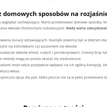
 z domowych sposobów na rozjaśni
ą wyglądać zachwycająco. Warto przetestować domowe sposoby, któ
szania włosów chemicznymi substancjami.
Kiedy warto zdecydować
owaniu kuracji odżywiających. Kosmyki powinny być w dobrym stani
ącymi się końcówkami czy puszeniem się włosów.
siadaczki włosów blond, rudych i jasnobrązowych. Ciemny brąz lub c
e metody mogą po prostu okazać się nieskuteczne.
bami może także pozytywnie wpływać na ich ogólną kondycję. De
ktury włosa.
pieczna opcja dla pań, które jeszcze nie są w pełni przekonane d