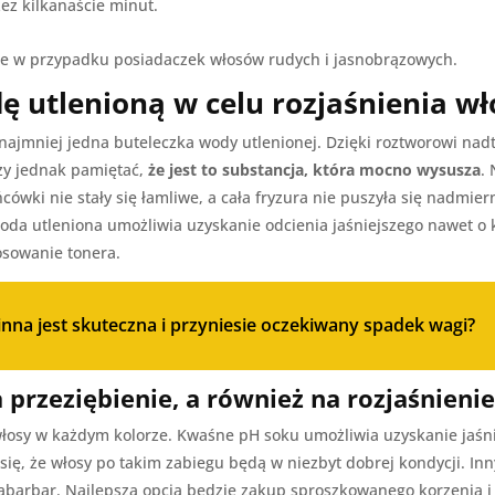
ez kilkanaście minut.
sze w przypadku posiadaczek włosów rudych i jasnobrązowych.
ę utlenioną w celu rozjaśnienia w
ajmniej jedna buteleczka wody utlenionej. Dzięki roztworowi nad
eży jednak pamiętać,
że jest to substancja, która mocno wysusza
.
cówki nie stały się łamliwe, a cała fryzura nie puszyła się nadmier
oda utleniona umożliwia uzyskanie odcienia jaśniejszego nawet o 
tosowanie tonera.
nna jest skuteczna i przyniesie oczekiwany spadek wagi?
a przeziębienie, a również na rozjaśnien
włosy w każdym kolorze. Kwaśne pH soku umożliwia uzyskanie jaśnie
ię, że włosy po takim zabiegu będą w niezbyt dobrej kondycji. In
barbar. Najlepszą opcją będzie zakup sproszkowanego korzenia i 