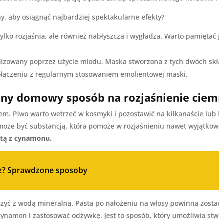
ny, aby osiągnąć najbardziej spektakularne efekty?
 tylko rozjaśnia, ale również nabłyszcza i wygładza. Warto pamięta
lizowany poprzez użycie miodu. Maska stworzona z tych dwóch sk
połączeniu z regularnym stosowaniem emolientowej maski.
czny domowy sposób na rozjaśnienie cie
m. Piwo warto wetrzeć w kosmyki i pozostawić na kilkanaście lub 
może być substancją, która pomoże w rozjaśnieniu nawet wyjątko
stą z cynamonu.
rz? Sprawdzone sposoby
yć z wodą mineralną. Pasta po nałożeniu na włosy powinna zostać 
ynamon i zastosować odżywkę. Jest to sposób, który umożliwia stw