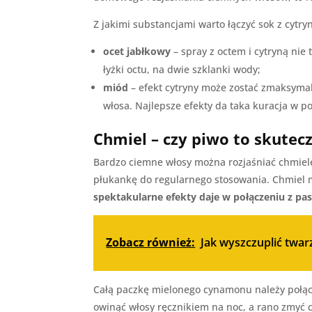
Z jakimi substancjami warto łączyć sok z cytry
ocet jabłkowy
– spray z octem i cytryną nie
łyżki octu, na dwie szklanki wody;
miód
– efekt cytryny może zostać zmaksyma
włosa. Najlepsze efekty da taka kuracja w 
Chmiel – czy piwo to skute
Bardzo ciemne włosy można rozjaśniać chmiele
płukankę do regularnego stosowania. Chmiel 
spektakularne efekty daje w połączeniu z pa
Zobacz również:
Jak wyszczuplić twa
Całą paczkę mielonego cynamonu należy połącz
owinąć włosy ręcznikiem na noc, a rano zmyć c