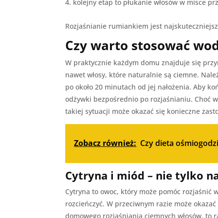
kolejny etap to płukanie włosów w misce prz
Rozjaśnianie rumiankiem jest najskuteczniej
Czy warto stosować wod
W praktycznie każdym domu znajduje się przyn
nawet włosy, które naturalnie są ciemne. Nal
po około 20 minutach od jej nałożenia. Aby koń
odżywki bezpośrednio po rozjaśnianiu. Choć w
takiej sytuacji może okazać się konieczne zas
Zobacz również:
Czy dieta ośmiogodzi
Cytryna i miód – nie tylko n
Cytryna to owoc, który może pomóc rozjaśnić 
rozcieńczyć. W przeciwnym razie może okazać s
domowego rozjaśniania ciemnych włosów, to ra