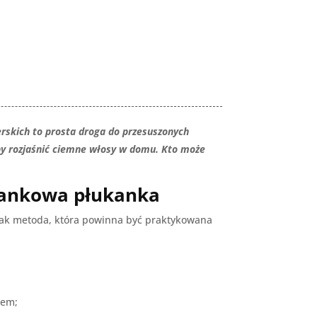
e
erskich to prosta droga do przesuszonych
aby rozjaśnić ciemne włosy w domu. Kto może
iankowa płukanka
nak metoda, która powinna być praktykowana
nem;