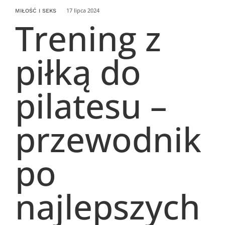
17 lipca 2024
MIŁOŚĆ I SEKS
Trening z
piłką do
pilatesu –
przewodnik
po
najlepszych