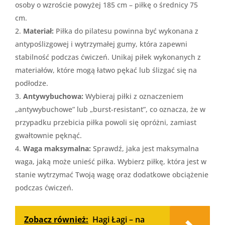
osoby o wzroście powyżej 185 cm – piłkę o średnicy 75
cm.
Materiał:
Piłka do pilatesu powinna być wykonana z
antypoślizgowej i wytrzymałej gumy, która zapewni
stabilność podczas ćwiczeń. Unikaj piłek wykonanych z
materiałów, które mogą łatwo pękać lub ślizgać się na
podłodze.
Antywybuchowa:
Wybieraj piłki z oznaczeniem
„antywybuchowe” lub „burst-resistant”, co oznacza, że w
przypadku przebicia piłka powoli się opróżni, zamiast
gwałtownie pęknąć.
Waga maksymalna:
Sprawdź, jaka jest maksymalna
waga, jaką może unieść piłka. Wybierz piłkę, która jest w
stanie wytrzymać Twoją wagę oraz dodatkowe obciążenie
podczas ćwiczeń.
Zobacz również:
Hagi Łagi – na