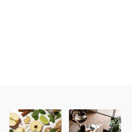
Postać tajemniczej maskotki opanowała
Internet w zawrotnym tempie. Mało kto wie
jednak, że za tym pozornie niegroźnym...