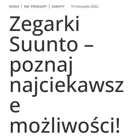
|
|
10 listopada 2022
MODA
NIE PRZEGAP!
ZAKUPY
Zegarki
Suunto –
poznaj
najciekawsz
e
możliwości!