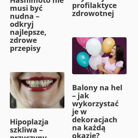
profilaktyce
musi być
zdrowotnej
nudna –
odkryj
najlepsze,
zdrowe
przepisy
Balony na hel
– jak
wykorzystać
je w
dekoracjach
Hipoplazja
na każdą
szkliwa –
okazję?
przyczyny,