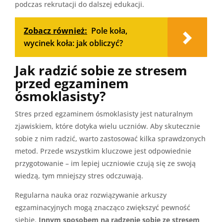
podczas rekrutacji do dalszej edukacji.
Zobacz również:
Pole koła,
wycinek koła: jak obliczyć?
Jak radzić sobie ze stresem
przed egzaminem
ósmoklasisty?
Stres przed egzaminem ósmoklasisty jest naturalnym
zjawiskiem, które dotyka wielu uczniów. Aby skutecznie
sobie z nim radzić, warto zastosować kilka sprawdzonych
metod. Przede wszystkim kluczowe jest odpowiednie
przygotowanie – im lepiej uczniowie czują się ze swoją
wiedzą, tym mniejszy stres odczuwają.
Regularna nauka oraz rozwiązywanie arkuszy
egzaminacyjnych mogą znacząco zwiększyć pewność
siebie.
Innym sposobem na radzenie sobie ze stresem