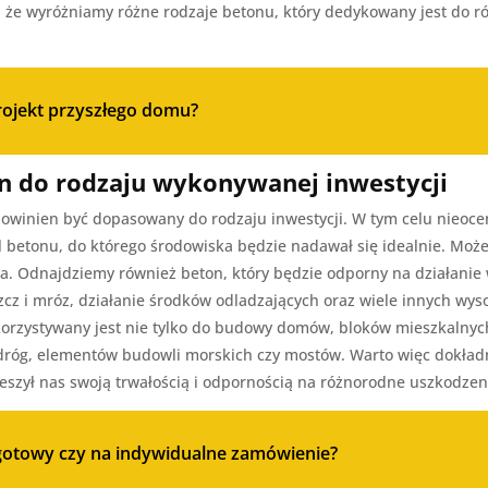
a, że wyróżniamy różne rodzaje betonu, który dedykowany jest do r
rojekt przyszłego domu?
n do rodzaju wykonywanej inwestycji
owinien być dopasowany do rodzaju inwestycji. W tym celu nieoc
el betonu, do którego środowiska będzie nadawał się idealnie. M
za. Odnajdziemy również beton, który będzie odporny na działanie
zcz i mróz, działanie środków odladzających oraz wiele innych wy
rzystywany jest nie tylko do budowy domów, bloków mieszkalnych,
 dróg, elementów budowli morskich czy mostów. Warto więc dokładn
ieszył nas swoją trwałością i odpornością na różnorodne uszkodzen
 gotowy czy na indywidualne zamówienie?