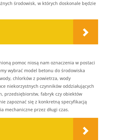
óżnych środowisk, w których doskonale będzie
enioną pomoc niosą nam oznaczenia w postaci
ożemy wybrać model betonu do środowiska
 wody, chlorków z powietrza, wody
soce niekorzystnych czynników oddziałujących
 przedsiębiorstw, fabryk czy obiektów
ie zapoznać się z konkretną specyfikacją
ia mechaniczne przez długi czas.