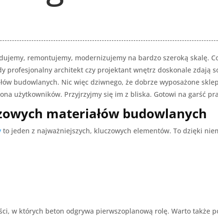
dujemy, remontujemy, modernizujemy na bardzo szeroką skalę. C
y profesjonalny architekt czy projektant wnętrz doskonale zdają s
ałów budowlanych. Nic więc dziwnego, że dobrze wyposażone skle
ona użytkowników. Przyjrzyjmy się im z bliska. Gotowi na garść 
luczowych materiałów budowlanych
y
to jeden z najważniejszych, kluczowych elementów. To dzięki nie
ości, w których beton odgrywa pierwszoplanową rolę. Warto także 