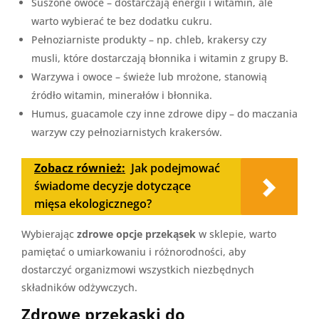
Suszone owoce – dostarczają energii i witamin, ale
warto wybierać te bez dodatku cukru.
Pełnoziarniste produkty – np. chleb, krakersy czy
musli, które dostarczają błonnika i witamin z grupy B.
Warzywa i owoce – świeże lub mrożone, stanowią
źródło witamin, minerałów i błonnika.
Humus, guacamole czy inne zdrowe dipy – do maczania
warzyw czy pełnoziarnistych krakersów.
Zobacz również:
Jak podejmować
świadome decyzje dotyczące
mięsa ekologicznego?
Wybierając
zdrowe opcje przekąsek
w sklepie, warto
pamiętać o umiarkowaniu i różnorodności, aby
dostarczyć organizmowi wszystkich niezbędnych
składników odżywczych.
Zdrowe przekąski do