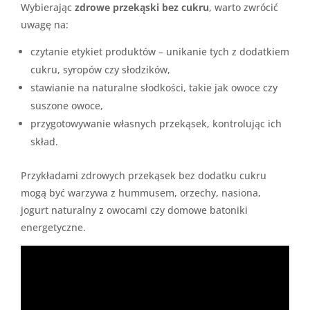
Wybierając
zdrowe przekąski bez cukru
, warto zwrócić
uwagę na:
czytanie etykiet produktów – unikanie tych z dodatkiem
cukru, syropów czy słodzików,
stawianie na naturalne słodkości, takie jak owoce czy
suszone owoce,
przygotowywanie własnych przekąsek, kontrolując ich
skład.
Przykładami zdrowych przekąsek bez dodatku cukru
mogą być warzywa z hummusem, orzechy, nasiona,
jogurt naturalny z owocami czy domowe batoniki
energetyczne.