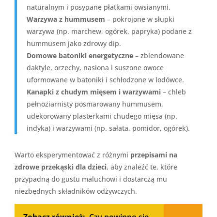
naturalnym i posypane płatkami owsianymi.
Warzywa z hummusem
– pokrojone w słupki
warzywa (np. marchew, ogórek, papryka) podane z
hummusem jako zdrowy dip.
Domowe batoniki energetyczne
– zblendowane
daktyle, orzechy, nasiona i suszone owoce
uformowane w batoniki i schłodzone w lodówce.
Kanapki z chudym mięsem i warzywami
– chleb
pełnoziarnisty posmarowany hummusem,
udekorowany plasterkami chudego mięsa (np.
indyka) i warzywami (np. sałata, pomidor, ogórek).
Warto eksperymentować z różnymi
przepisami na
zdrowe przekąski dla dzieci
, aby znaleźć te, które
przypadną do gustu maluchowi i dostarczą mu
niezbędnych składników odżywczych.
Zobacz również:
Czy powinno się