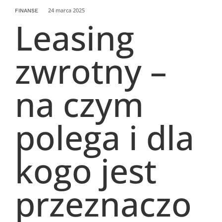
24 marca 2025
FINANSE
Leasing
zwrotny –
na czym
polega i dla
kogo jest
przeznaczo