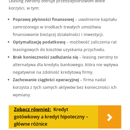
Leasing zwrotny oferuje przedsiębiorstwom wiele
korzyści, w tym:
Poprawę płynności finansowej
– uwolnienie kapitału
zamrożonego w środkach trwałych umożliwia
finansowanie bieżącej działalności i inwestycji.
Optymalizację podatkową
– możliwość zaliczenia rat
leasingowych do kosztów uzyskania przychodu.
Brak konieczności zadłużania się
– leasing zwrotny to
alternatywa dla kredytu bankowego, która nie wpływa
negatywnie na zdolność kredytową firmy.
Zachowanie ciągłości operacyjnej
– firma nadal
korzysta z tych samych aktywów bez konieczności ich
wymiany.
Zobacz również:
Kredyt
gotówkowy a kredyt hipoteczny –
główne różnice