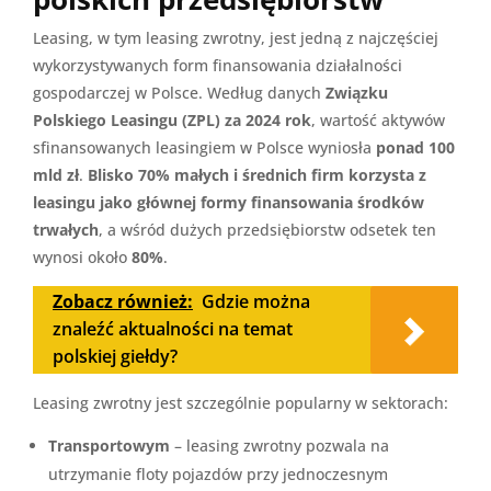
Leasing, w tym leasing zwrotny, jest jedną z najczęściej
wykorzystywanych form finansowania działalności
gospodarczej w Polsce. Według danych
Związku
Polskiego Leasingu (ZPL) za 2024 rok
, wartość aktywów
sfinansowanych leasingiem w Polsce wyniosła
ponad 100
mld zł
.
Blisko 70% małych i średnich firm korzysta z
leasingu jako głównej formy finansowania środków
trwałych
, a wśród dużych przedsiębiorstw odsetek ten
wynosi około
80%
.
Zobacz również:
Gdzie można
znaleźć aktualności na temat
polskiej giełdy?
Leasing zwrotny jest szczególnie popularny w sektorach:
Transportowym
– leasing zwrotny pozwala na
utrzymanie floty pojazdów przy jednoczesnym