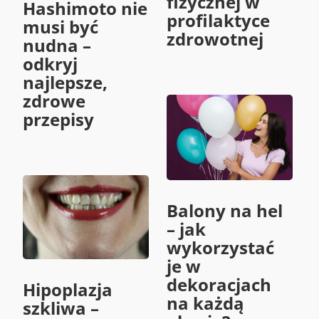
fizycznej w
Hashimoto nie
profilaktyce
musi być
zdrowotnej
nudna –
odkryj
najlepsze,
zdrowe
przepisy
Balony na hel
– jak
wykorzystać
je w
dekoracjach
Hipoplazja
na każdą
szkliwa –