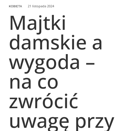
21 listopada 2024
KOBIETA
Majtki
damskie a
wygoda –
na co
zwrócić
uwagę przy