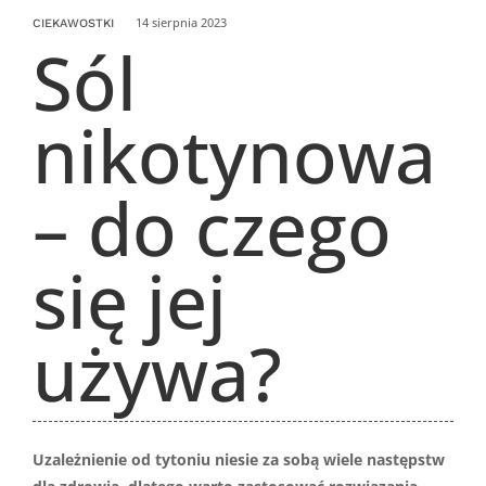
14 sierpnia 2023
CIEKAWOSTKI
Sól
nikotynowa
– do czego
się jej
używa?
Uzależnienie od tytoniu niesie za sobą wiele następstw