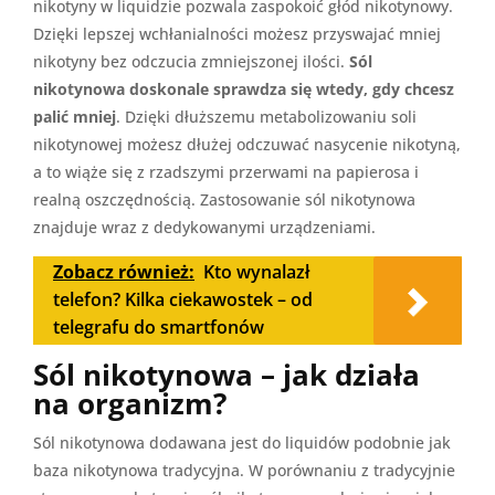
nikotyny w liquidzie pozwala zaspokoić głód nikotynowy.
Dzięki lepszej wchłanialności możesz przyswajać mniej
nikotyny bez odczucia zmniejszonej ilości.
Sól
nikotynowa doskonale sprawdza się wtedy, gdy chcesz
palić mniej
. Dzięki dłuższemu metabolizowaniu soli
nikotynowej możesz dłużej odczuwać nasycenie nikotyną,
a to wiąże się z rzadszymi przerwami na papierosa i
realną oszczędnością. Zastosowanie sól nikotynowa
znajduje wraz z dedykowanymi urządzeniami.
Zobacz również:
Kto wynalazł
telefon? Kilka ciekawostek – od
telegrafu do smartfonów
Sól nikotynowa – jak działa
na organizm?
Sól nikotynowa dodawana jest do liquidów podobnie jak
baza nikotynowa tradycyjna. W porównaniu z tradycyjnie