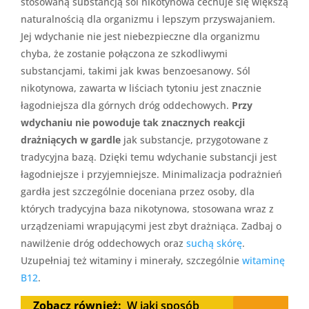
stosowaną substancją sól nikotynowa cechuje się większą
naturalnością dla organizmu i lepszym przyswajaniem.
Jej wdychanie nie jest niebezpieczne dla organizmu
chyba, że zostanie połączona ze szkodliwymi
substancjami, takimi jak kwas benzoesanowy. Sól
nikotynowa, zawarta w liściach tytoniu jest znacznie
łagodniejsza dla górnych dróg oddechowych.
Przy
wdychaniu nie powoduje tak znacznych reakcji
drażniących w gardle
jak substancje, przygotowane z
tradycyjna bazą. Dzięki temu wdychanie substancji jest
łagodniejsze i przyjemniejsze. Minimalizacja podrażnień
gardła jest szczególnie doceniana przez osoby, dla
których tradycyjna baza nikotynowa, stosowana wraz z
urządzeniami wrapującymi jest zbyt drażniąca. Zadbaj o
nawilżenie dróg oddechowych oraz
suchą skórę
.
Uzupełniaj też witaminy i minerały, szczególnie
witaminę
B12
.
Zobacz również:
W jaki sposób