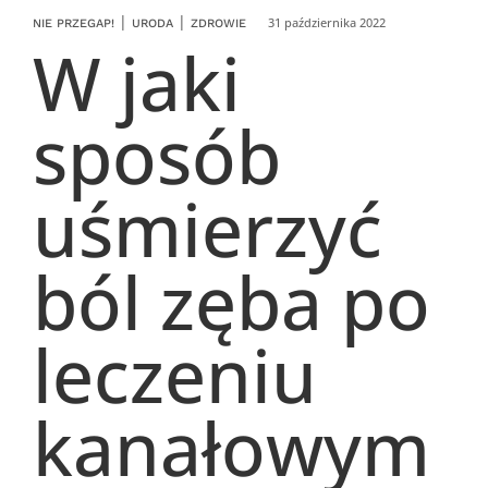
|
|
31 października 2022
NIE PRZEGAP!
URODA
ZDROWIE
W jaki
sposób
uśmierzyć
ból zęba po
leczeniu
kanałowym