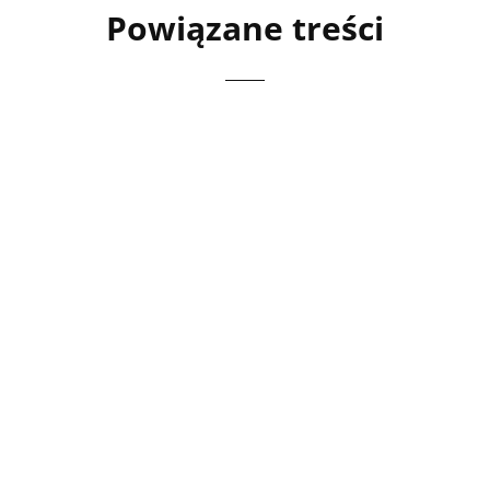
Powiązane treści
Witamina D od dawna przestała być kojarzona
wyłącznie ze zdrowiem kości. Obecnie
wiadomo, że jej rola jest znacznie...