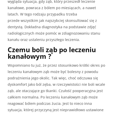
wygląda sytuacja, gdy ząb, który przeszedł leczenie
kanałowe, powraca z bólem po miesiącach, a nawet
latach. W tego rodzaju przypadku trzeba
przede wszystkim jak najszybciej skonsultować się z
dentystą. Dokładna diagnostyka na podstawie zdjęć
radiologicznych może pomóc w zdiagnozowaniu stanu
kanału oraz ustaleniu przyszłego leczenia.
Czemu boli ząb po leczeniu
kanałowym ?
Wspomniano tu już, że przez stosunkowo krótki okres po
leczeniu kanałowym ząb może być bolesny z powodu
podrażnienia jego okolic. Tak więc, choć odczuwa się
dyskomfort jako ból zęba, w rzeczywistości nie boli wcale
ząb, ale otaczające go tkanki. Czułość pooperacyjna jest
całkiem normalna. Po leczeniu kanałowym ząb może
reagować bólem podczas żucia. Jest to nieco inna
sytuacja, której przyczyną jest nieprawidłowo ustawione